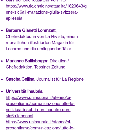
https://www.tio.ch/ticino/attualita/1820643/g
ene-slc6a1-mutazione-giulia-svizzera-
epilessia
Barbara Gianetti Lorenzetti
,
Chefredakteurin von La Rivista, einem
monatlichen illustrierten Magazin für
Locarno und die umliegenden Täler
Marianne Baltisberger
, Direktion /
Chefredaktion, Tessiner Zeitung
Sascha Cellina
, Journalist für La Regione
Universität Insubria
https://www.uninsubria.it/ateneo/ci-
presentiamo/comunicazione/tutte-le-
notizie/allinsubria-un-incontro-con-
slc6a1connect
https://www.uninsubria.it/ateneo/ci-
presentiamo/comunicazione/tutte-le-