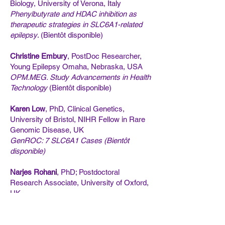
Biology, University of Verona, Italy
Phenylbutyrate and HDAC inhibition as
therapeutic strategies in SLC6A1-related
epilepsy
. (Bientôt disponible)
Christine Embury
, PostDoc Researcher,
Young Epilepsy Omaha, Nebraska, USA
OPM.MEG. Study Advancements in Health
Technology
(Bientôt disponible)
Karen Low
, PhD, Clinical Genetics,
University of Bristol, NIHR Fellow in Rare
Genomic Disease, UK
GenROC: 7 SLC6A1 Cases (Bientôt
disponible)
Narjes Rohani
, PhD; Postdoctoral
Research Associate, University of Oxford,
UK
Mapping SLC6A1: From Expression
Trajectories to Enhancer Targets
(Bientôt
disponible)