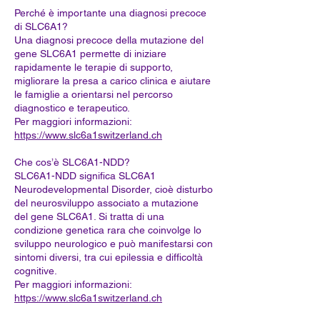
Perché è importante una diagnosi precoce
di SLC6A1?
Una diagnosi precoce della mutazione del
gene SLC6A1 permette di iniziare
rapidamente le terapie di supporto,
migliorare la presa a carico clinica e aiutare
le famiglie a orientarsi nel percorso
diagnostico e terapeutico.
Per maggiori informazioni:
https://www.slc6a1switzerland.ch
Che cos’è SLC6A1-NDD?
SLC6A1-NDD significa SLC6A1
Neurodevelopmental Disorder, cioè disturbo
del neurosviluppo associato a mutazione
del gene SLC6A1. Si tratta di una
condizione genetica rara che coinvolge lo
sviluppo neurologico e può manifestarsi con
sintomi diversi, tra cui epilessia e difficoltà
cognitive.
Per maggiori informazioni:
https://www.slc6a1switzerland.ch