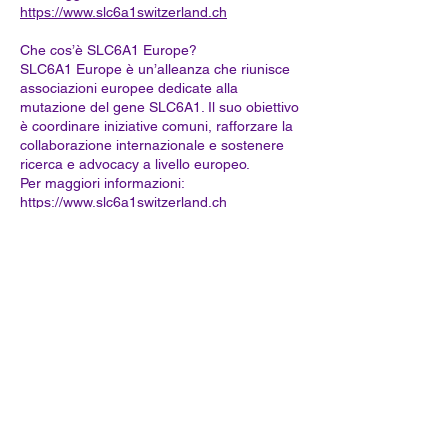
https://www.slc6a1switzerland.ch
Che cos’è SLC6A1 Europe?
SLC6A1 Europe è un’alleanza che riunisce
associazioni europee dedicate alla
mutazione del gene SLC6A1. Il suo obiettivo
è coordinare iniziative comuni, rafforzare la
collaborazione internazionale e sostenere
ricerca e advocacy a livello europeo.
Per maggiori informazioni:
https://www.slc6a1switzerland.ch
Che cos’è SLC6A1 Connect?
SLC6A1 Connect è un’organizzazione
internazionale con sede negli Stati Uniti che
sostiene la ricerca, le famiglie e lo sviluppo
di nuove terapie per la mutazione del gene
SLC6A1.
Per maggiori informazioni:
https://www.slc6a1switzerland.ch
Cos’è stato il primo Simposio Europeo
SLC6A1?