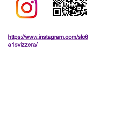
https://www.instagram.com/slc6
a1svizzera/
SLC6A1 Svizzera
SLC6A1 Suisse
SLC6A1 Schweiz
SLC6A1 Switzerland
Via Dairoi 45
6655 Intragna
Switzerland
+41 (0)91 941 00 73
+41 (0)78 855 00 06