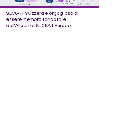
SLC6A1 Svizzera è orgogliosa di
essere membro fondatore
dell’Alleanza SLC6A1 Europe.
Nel mese di agosto 2025 si è tenuto a 
Lisbona il primo simposio europeo 
SLC6A1, che ha riunito famiglie colpite 
dalla mutazione, ricercatori e 
rappresentanti dell’industria 
farmaceutica interessati alla 