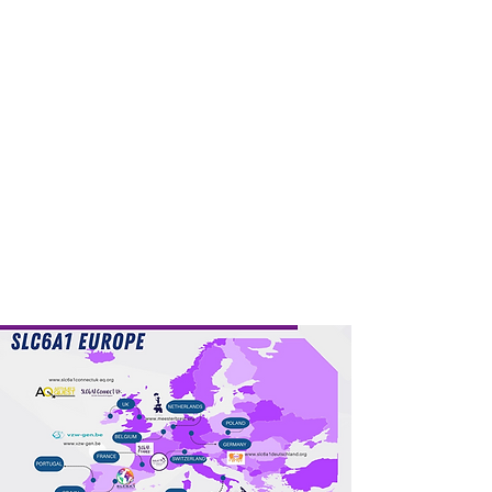
ALLEANZA SLC6A1
EUROPE
​L’abbiamo fondata e l’abbiamo vista
consolidarsi a una velocità superiore
a ogni nostra aspettativa. Oggi la
guardiamo con orgoglio e fiducia:
SLC6A1 Europe è pronta a crescere.